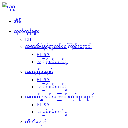
အိမ်
ထုတ်ကုန်များ
EB
အစာအိမ်နှင့်အူလမ်းကြောင်းရောဂါ
ELISA
အမြန်စမ်းသပ်မှု
အသည်းရောင်
ELISA
အမြန်စမ်းသပ်မှု
အသက်ရှူလမ်းကြောင်းဆိုင်ရာရောဂါ
ELISA
အမြန်စမ်းသပ်မှု
တီဘီရောဂါ