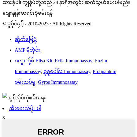
ထားခဲ့ပါ၊ ကျွန်ုပ်တို့သည် 24 နာရီအတွင်း ဆက်သွယ်ပေးပါမည်။
စျေးနှုန်းစာရင်းစုံစမ်းရန်
© မူပိုင်ခွင့် - 2010-2023 : All Rights Reserved.
ဆိုက်မြေပုံ
AMP မိုဘိုင်း
ဂလူးကို့စ် Elisa Kit
,
Eclia Immunoassay
,
Enzim
Immunoassay
,
စုစုပေါင်း Immunoassay
,
Proquantum
စမ်းသပ်မှု
,
Gyros Immunoassay
,
အီးမေးလ်ပို။ ပါ
x