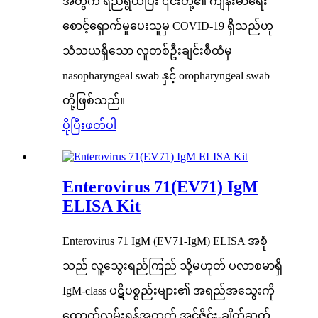
အတွက် ရည်ရွယ်ပြီး ၎င်းတို့၏ ကျန်းမာရေး
စောင့်ရှောက်မှုပေးသူမှ COVID-19 ရှိသည်ဟု
သံသယရှိသော လူတစ်ဦးချင်းစီထံမှ
nasopharyngeal swab နှင့် oropharyngeal swab
တို့ဖြစ်သည်။
ပိုပြီးဖတ်ပါ
Enterovirus 71(EV71) IgM
ELISA Kit
Enterovirus 71 IgM (EV71-IgM) ELISA အစုံ
သည် လူ့သွေးရည်ကြည် သို့မဟုတ် ပလာစမာရှိ
IgM-class ပဋိပစ္စည်းများ၏ အရည်အသွေးကို
ထောက်လှမ်းရန်အတွက် အင်ဇိုင်း-ချိတ်ဆက်