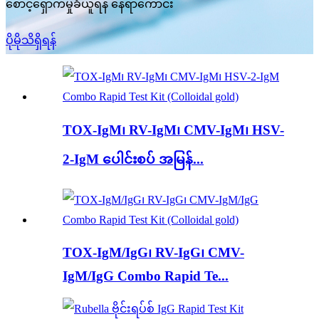
စောင့်ရှောက်မှုခံယူရန် နေရာကောင်း
ပိုမိုသိရှိရန်
TOX-IgM၊ RV-IgM၊ CMV-IgM၊ HSV-
2-IgM ပေါင်းစပ် အမြန်...
TOX-IgM/IgG၊ RV-IgG၊ CMV-
IgM/IgG Combo Rapid Te...