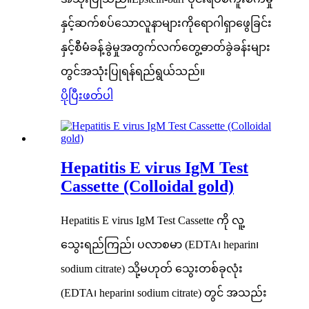
နှင့်ဆက်စပ်သောလူနာများကိုရောဂါရှာဖွေခြင်း
နှင့်စီမံခန့်ခွဲမှုအတွက်လက်တွေ့ဓာတ်ခွဲခန်းများ
တွင်အသုံးပြုရန်ရည်ရွယ်သည်။
ပိုပြီးဖတ်ပါ
Hepatitis E virus IgM Test
Cassette (Colloidal gold)
Hepatitis E virus IgM Test Cassette ကို လူ့
သွေးရည်ကြည်၊ ပလာစမာ (EDTA၊ heparin၊
sodium citrate) သို့မဟုတ် သွေးတစ်ခုလုံး
(EDTA၊ heparin၊ sodium citrate) တွင် အသည်း