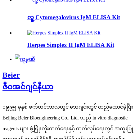
လူ့ Cytomegalovirus IgM ELISA Kit
Herpes Simplex II IgM ELISA Kit
Beier
ဇီဝအင်ဂျင်နီယာ
၁၉၉၅ ခုနှစ် စက်တင်ဘာလတွင် ဘေဂျင်းတွင် တည်ထောင်ခဲ့ပြီး
Beijing Beier Bioengineering Co., Ltd. သည် in vitro diagnostic
reagents များ ဖွံ့ဖြိုးတိုးတက်ရေးနှင့် ထုတ်လုပ်ရေးတွင် အထူးပြု