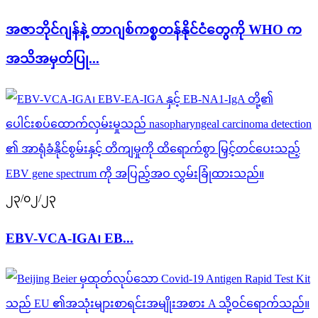
အဇာဘိုင်ဂျန်နဲ့ တာဂျစ်ကစ္စတန်နိုင်ငံတွေကို WHO က
အသိအမှတ်ပြု...
၂၃/၀၂/၂၃
EBV-VCA-IGA၊ EB...