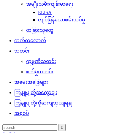
အမျိုးသမီးကျန်းမာရေး
ELISA
လျင်မြန်သောစမ်းသပ်မှု
တခြားသူတွေ
ကက်တလောက်
သတင်း
ကုမ္ပဏီသတင်း
စက်မှုသတင်း
အမေးအဖြေများ
ကြှနျုပျတို့အကွောငျး
ကြှနျုပျတို့ကိုဆကျသှယျရနျ
အစုစပ်