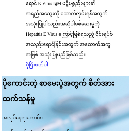
ရောင် E Virus IgM ပဋိပစ္စည်းများ၏
အရည်အသွေးကို ထောက်လှမ်းရန်အတွက်
အသုံးပြုပါသည်။အဆိုပါစစ်ဆေးမှုကို
Hepatitis E Virus ကြောင့်ဖြစ်ရသည့် ဗိုင်းရပ်စ်
အသည်းရောင်ခြင်းအတွက် အထောက်အကူ
အဖြစ် အသုံးပြုမည်ဖြစ်သည်။
ပိုပြီးဖတ်ပါ
ပိုကောင်းတဲ့ စာမေးပွဲအတွက် စိတ်အား
ထက်သန်မှု
အလုပ်နေရာကောင်း၊