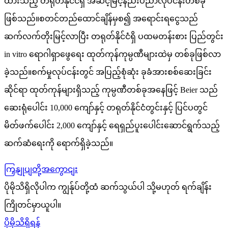
ထားသည့် တရုတ်နိုင်ငံရှိ အဆင့်မြင့်နည်းပညာလုပ်ငန်းတစ်ခု
ဖြစ်သည်။စတင်တည်ထောင်ချိန်မှစ၍ အရောင်းရငွေသည်
ဆက်လက်တိုးမြင့်လာပြီး တရုတ်နိုင်ငံရှိ ပထမတန်းစား ပြည်တွင်း
in vitro ရောဂါရှာဖွေရေး ထုတ်ကုန်ကုမ္ပဏီများထဲမှ တစ်ခုဖြစ်လာ
ခဲ့သည်။စက်မှုလုပ်ငန်းတွင် အပြည့်စုံဆုံး ခုခံအားစစ်ဆေးခြင်း
ဆိုင်ရာ ထုတ်ကုန်များရှိသည့် ကုမ္ပဏီတစ်ခုအနေဖြင့် Beier သည်
ဆေးရုံပေါင်း 10,000 ကျော်နှင့် တရုတ်နိုင်ငံတွင်းနှင့် ပြင်ပတွင်
မိတ်ဖက်ပေါင်း 2,000 ကျော်နှင့် ရေရှည်ပူးပေါင်းဆောင်ရွက်သည့်
ဆက်ဆံရေးကို ရောက်ရှိခဲ့သည်။
ကြှနျုပျတို့အကွောငျး
ပိုမိုသိရှိလိုပါက ကျွန်ုပ်တို့ထံ ဆက်သွယ်ပါ သို့မဟုတ် ရက်ချိန်း
ကြိုတင်မှာယူပါ။
ပိုမိုသိရှိရန်