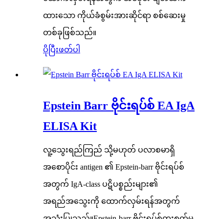
ထားသော ကိုယ်ခံစွမ်းအားဆိုင်ရာ စစ်ဆေးမှု
တစ်ခုဖြစ်သည်။
ပိုပြီးဖတ်ပါ
Epstein Barr ဗိုင်းရပ်စ် EA IgA
ELISA Kit
လူ့သွေးရည်ကြည် သို့မဟုတ် ပလာစမာရှိ
အစောပိုင်း antigen ၏ Epstein-barr ဗိုင်းရပ်စ်
အတွက် IgA-class ပဋိပစ္စည်းများ၏
အရည်အသွေးကို ထောက်လှမ်းရန်အတွက်
အသုံးပြုသည်။Epstein-barr ဗိုင်းရပ်စ်ကူးစက်မှု