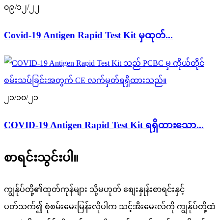
၀၉/၁၂/၂၂
Covid-19 Antigen Rapid Test Kit မှထုတ်...
၂၁/၁၀/၂၁
COVID-19 Antigen Rapid Test Kit ရရှိထားသော...
စာရင်းသွင်းပါ။
ကျွန်ုပ်တို့၏ထုတ်ကုန်များ သို့မဟုတ် စျေးနှုန်းစာရင်းနှင့်
ပတ်သက်၍ စုံစမ်းမေးမြန်းလိုပါက သင့်အီးမေးလ်ကို ကျွန်ုပ်တို့ထံ